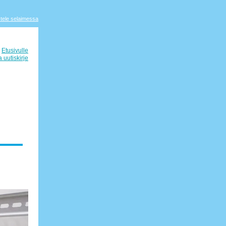
tele selaimessa
Etusivulle
a uutiskirje