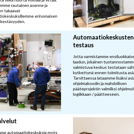
emme rautainen asenne ja
n takaavat
iokeskuksillemme erinomaisen
a kestävyyden.
Automaatiokeskusten
testaus
Jotta varmistamme ensiluokkais
laadun, jokainen tuotannostam
valmistuva keskus testataan sä
kytkettynä ennen toimitusta asia
Tarvittaessa lataamme lisäksi as
ohjelmakoodin ja mahdollisen
pääteprojektin valmiiksi ohjelmo
logiikkaan / päätteeseen.
lvelut
mme automaatiokeskuksia myös