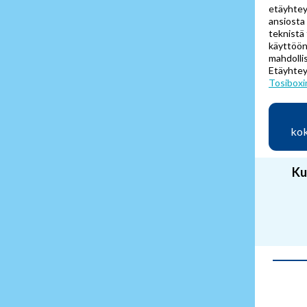
etäyhtey
ansiosta
teknistä 
käyttöön
mahdolli
Etäyhte
Tosiboxi
kok
Ku