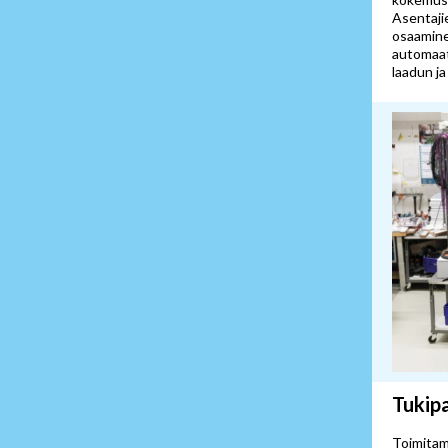
Asentaji
osaamine
automaat
laadun j
Tukipa
Toimita