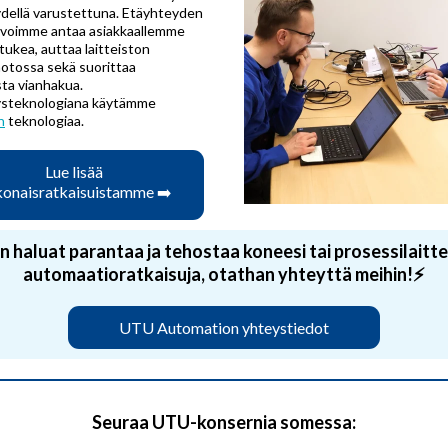
dellä varustettuna. Etäyhteyden
 voimme antaa asiakkaallemme
tukea, auttaa laitteiston
otossa sekä suorittaa
sta vianhakua.
ysteknologiana käytämme
n
teknologiaa.
Lue lisää
onaisratkaisuistamme ➡️
n haluat parantaa ja tehostaa koneesi tai prosessilaitte
automaatioratkaisuja, otathan yhteyttä meihin!⚡
UTU Automation yhteystiedot
Seuraa UTU-konsernia somessa: