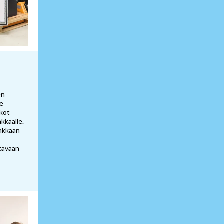
en
me
hköt
kkaalle.
iakkaan
itavaan