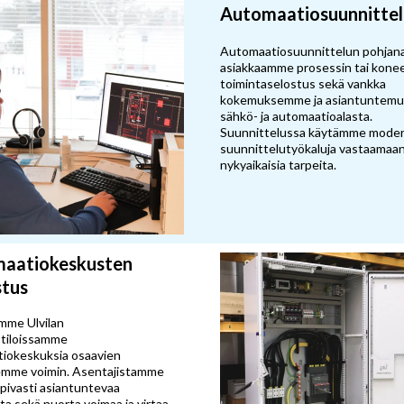
Automaatiosuunnittel
Automaatiosuunnittelun pohjana
asiakkaamme prosessin tai kone
toimintaselostus sekä vankka
kokemuksemme ja asiantuntem
sähkö- ja automaatioalasta.
Suunnittelussa käytämme moder
suunnittelutyökaluja vastaamaa
nykyaikaisia tarpeita.
aatiokeskusten
stus
mme Ulvilan
tiloissamme
iokeskuksia osaavien
emme voimin. Asentajistamme
opivasti asiantuntevaa
a sekä nuorta voimaa ja virtaa.