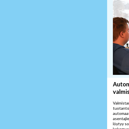
Autom
valmi
Valmista
tuotanto
automaat
asentaji
löytyy s
kokemust