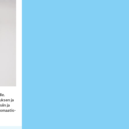
le.
uksen ja
iin ja
omaatio-