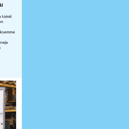
u
 toimii
en
uksemme
neja
n