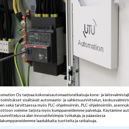
mation Oy tarjoaa kokonaisautomaatioratkaisuja kone- ja laitevalmistajil
toimitukset sisältävät automaatio- ja sähkösuunnittelun, keskusvalmist
en sekä tarvittaessa myös PLC-ohjelmoinnin. PLC-ohjelmointiin, asennuks
ottoon voimme tarjota myös kumppaneidemme palveluja. Käytämme aut
uunnittelussa alan innovatiivisimpia työkaluja, ja pääasiassa
iakumppaneidemme laadukkaita tuotteita ja ratkaisuja.