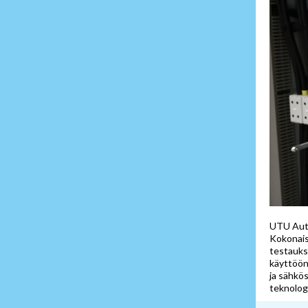
UTU Auto
Kokonais
testauks
käyttöön
ja sähkös
teknolog