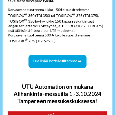
sekä tietoturvapäivityks
iä.
Korvaavana tuotteena lukko 150:lle suosittelemme
®
®
TOSIBOX
350 (TBL350) tai TOSIBOX
375 (TBL375).
®
TOSIBOX
350 löytyy lukko 150 tapaan sekä kiinteät
langalliset, että WiFi-yhteydet, ja TOSIBOX® 375 (TBL375)
sisältää lisäksi integroidun LTE-modeemin.
Korvaavana tuotteena 500iA lukolle suosittelemme
®
TOSIBOX
675 (TBL675EU).
Lue lisää kotisivuiltamme ➡️
UTU Automation on mukana
Alihankinta-messuilla 1.-3.10.2024
Tampereen messukeskuksessa!