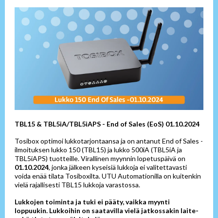
TBL15 & TBL5iA/TBL5iAPS - End of Sales (EoS) 01.10.2024
Tosibox optimoi lukkotarjontaansa ja on antanut End of Sales -
ilmoituksen lukko 150 (TBL15) ja lukko 500iA (TBL5iA ja
TBL5iAPS) tuotteille. Virallinen myynnin lopetuspäivä on
01.10.2024
, jonka jälkeen kyseisiä lukkoja ei valitettavasti
voida enää tilata Tosiboxilta. UTU Automationilla on kuitenkin
vielä rajallisesti TBL15 lukkoja
varastossa.
Lukkojen toiminta ja tuki ei pääty, vaikka myynti
loppuukin. Lukkoihin on saatavilla vielä jatkossakin laite-